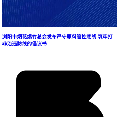
浏阳市烟花爆竹总会发布严守原料管控底线 筑牢打
非治违防线的倡议书